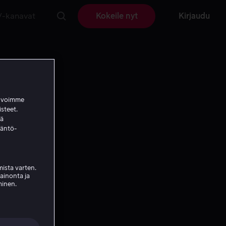
V-kanavat
Kokeile nyt
Kirjaudu
a voimme
isteet.
ää
täntö-
ista varten.
mainonta ja
minen.