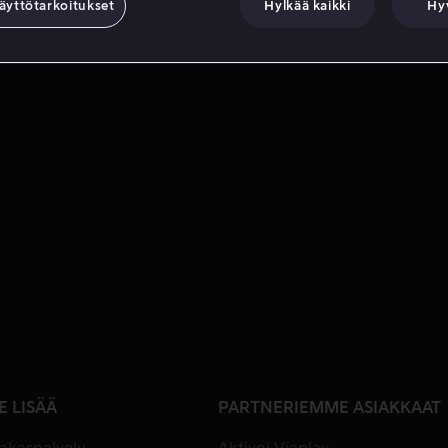
äyttötarkoitukset
Hylkää kaikki
Hy
E LISÄÄ
PARTNERIEMME ASIAKKAAT