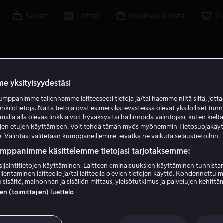
Sarjat
Leffat
Vuokraa & osta
T
e yksityisyydestäsi
mppanimme tallennamme laitteeseesi tietoja ja/tai haemme niitä siitä, jott
enkilötietoja. Näitä tietoja ovat esimerkiksi evästeissä olevat yksilölliset tunn
lla alla olevaa linkkiä voit hyväksyä tai hallinnoida valintojasi, kuten kielt
ujen etujen käyttämisen. Voit tehdä tämän myös myöhemmin Tietosuojakäy
. Valintasi välitetään kumppaneillemme, eivätkä ne vaikuta selaustietoihin.
umppanimme käsittelemme tietojasi tarjotaksemme:
sijaintitietojen käyttäminen. Laitteen ominaisuuksien käyttäminen tunnistam
llentaminen laitteelle ja/tai laitteella olevien tietojen käyttö. Kohdennettu 
Anne-Marie Johnson
 sisältö, mainonnan ja sisällön mittaus, yleisötutkimus ja palvelujen kehittä
 (toimittajien) luettelo
Näyttelijä
Vieras