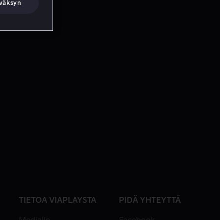
väksyn
TIETOA VIAPLAYSTA
PIDÄ YHTEYTTÄ