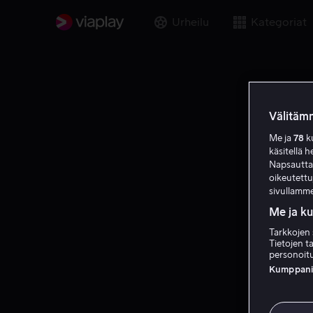
Urheilu
Kategoriat
Välitämm
Me ja
78
ku
käsitellä h
Napsauttama
oikeutett
sivullamme
Me ja k
Tarkkojen 
Tietojen ta
personoitu
Kumppanien