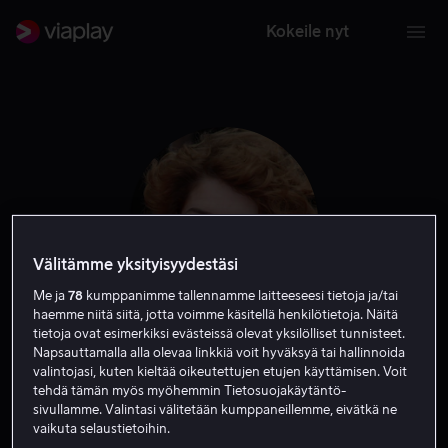
Kokeile nyt
Välitämme yksityisyydestäsi
Me ja
78
kumppanimme tallennamme laitteeseesi tietoja ja/tai
haemme niitä siitä, jotta voimme käsitellä henkilötietoja. Näitä
tietoja ovat esimerkiksi evästeissä olevat yksilölliset tunnisteet.
Anna Chancellor
Napsauttamalla alla olevaa linkkiä voit hyväksyä tai hallinnoida
valintojasi, kuten kieltää oikeutettujen etujen käyttämisen. Voit
tehdä tämän myös myöhemmin Tietosuojakäytäntö-
Näyttelijä
sivullamme. Valintasi välitetään kumppaneillemme, eivätkä ne
vaikuta selaustietoihin.