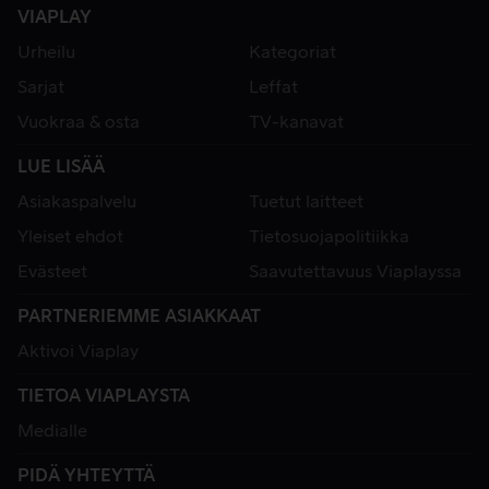
VIAPLAY
Urheilu
Kategoriat
Sarjat
Leffat
Vuokraa & osta
TV-kanavat
LUE LISÄÄ
Asiakaspalvelu
Tuetut laitteet
Yleiset ehdot
Tietosuojapolitiikka
Evästeet
Saavutettavuus Viaplayssa
PARTNERIEMME ASIAKKAAT
Aktivoi Viaplay
TIETOA VIAPLAYSTA
Medialle
PIDÄ YHTEYTTÄ