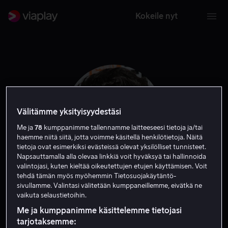
Kokeile nyt
Välitämme yksityisyydestäsi
Me ja
78
kumppanimme tallennamme laitteeseesi tietoja ja/tai
haemme niitä siitä, jotta voimme käsitellä henkilötietoja. Näitä
tietoja ovat esimerkiksi evästeissä olevat yksilölliset tunnisteet.
Napsauttamalla alla olevaa linkkiä voit hyväksyä tai hallinnoida
valintojasi, kuten kieltää oikeutettujen etujen käyttämisen. Voit
tehdä tämän myös myöhemmin Tietosuojakäytäntö-
Angus MacFadyen
sivullamme. Valintasi välitetään kumppaneillemme, eivätkä ne
vaikuta selaustietoihin.
Tuottaja
Näyttelijä
Vieras
Me ja kumppanimme käsittelemme tietojasi
tarjotaksemme: