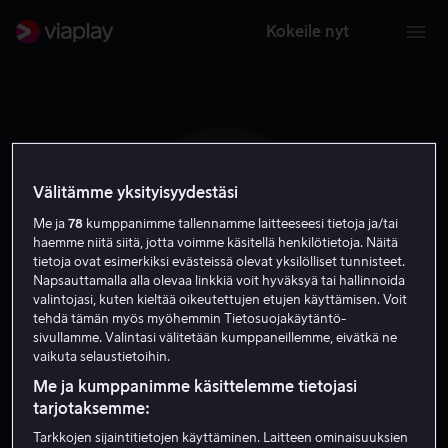
Kokeile nyt
Välitämme yksityisyydestäsi
A C
Me ja
78
kumppanimme tallennamme laitteeseesi tietoja ja/tai
haemme niitä siitä, jotta voimme käsitellä henkilötietoja. Näitä
tietoja ovat esimerkiksi evästeissä olevat yksilölliset tunnisteet.
Napsauttamalla alla olevaa linkkiä voit hyväksyä tai hallinnoida
valintojasi, kuten kieltää oikeutettujen etujen käyttämisen. Voit
tehdä tämän myös myöhemmin Tietosuojakäytäntö-
sivullamme. Valintasi välitetään kumppaneillemme, eivätkä ne
Andy Cole
vaikuta selaustietoihin.
Me ja kumppanimme käsittelemme tietojasi
tarjotaksemme:
Näyttelijä
Tarkkojen sijaintitietojen käyttäminen. Laitteen ominaisuuksien