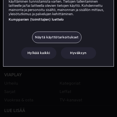
käyttäminen tunnistamista varten. Tietojen tallentaminen
laitteelle ja/tai laitteella olevien tietojen käyttö. Kohdennettu
mainonta ja personoitu sisältö, mainonnan ja sisällön mittaus,
yleisötutkimus ja palvelujen kehittäminen.
Kumppanien (toimittajien) luettelo
Näytä käyttötarkoitukset
Hylkää kaikki
Hyväksyn
VIAPLAY
Urheilu
Kategoriat
Sarjat
Leffat
Vuokraa & osta
TV-kanavat
LUE LISÄÄ