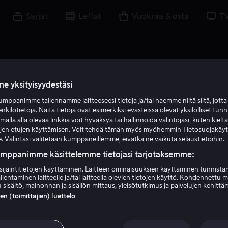
Sarjat
Leffat
Vuokraa & osta
T
e yksityisyydestäsi
mppanimme tallennamme laitteeseesi tietoja ja/tai haemme niitä siitä, jott
A W
enkilötietoja. Näitä tietoja ovat esimerkiksi evästeissä olevat yksilölliset tunn
lla alla olevaa linkkiä voit hyväksyä tai hallinnoida valintojasi, kuten kielt
ujen etujen käyttämisen. Voit tehdä tämän myös myöhemmin Tietosuojakäy
. Valintasi välitetään kumppaneillemme, eivätkä ne vaikuta selaustietoihin.
umppanimme käsittelemme tietojasi tarjotaksemme:
sijaintitietojen käyttäminen. Laitteen ominaisuuksien käyttäminen tunnistam
llentaminen laitteelle ja/tai laitteella olevien tietojen käyttö. Kohdennettu 
Andrew Waller
 sisältö, mainonnan ja sisällön mittaus, yleisötutkimus ja palvelujen kehittä
 (toimittajien) luettelo
Ohjaaja