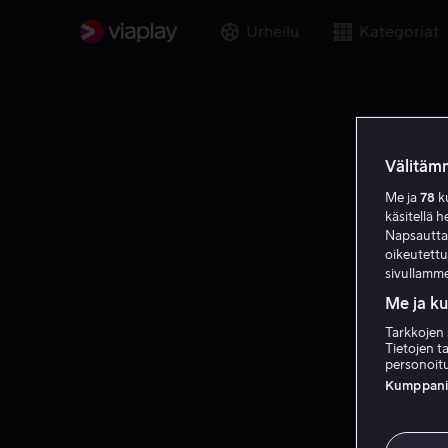
Urheilu
Kategoriat
Välitämm
Me ja
78
ku
käsitellä h
Napsauttama
oikeutett
sivullamme
Me ja k
Tarkkojen 
Tietojen ta
personoitu
Kumppanien