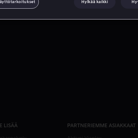
äyttötarkoitukset
Hylkää kaikki
Hy
E LISÄÄ
PARTNERIEMME ASIAKKAAT