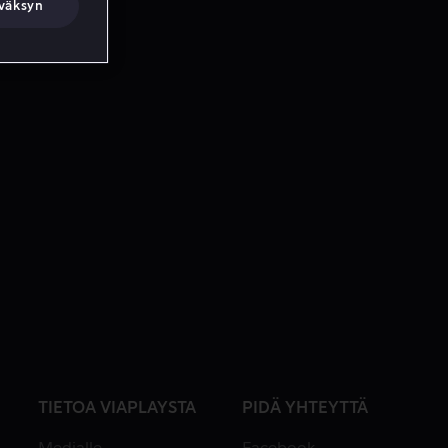
väksyn
TIETOA VIAPLAYSTA
PIDÄ YHTEYTTÄ