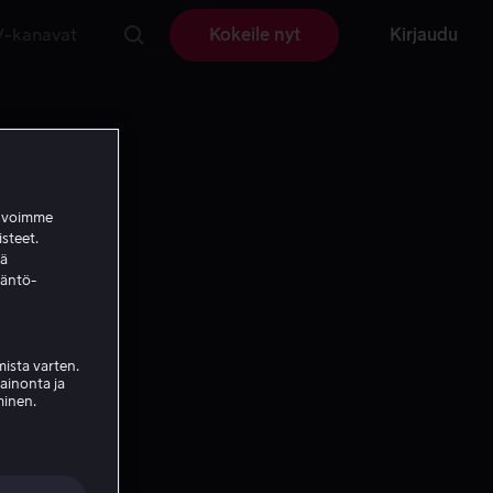
V-kanavat
Kokeile nyt
Kirjaudu
a voimme
isteet.
ää
täntö-
ista varten.
mainonta ja
minen.