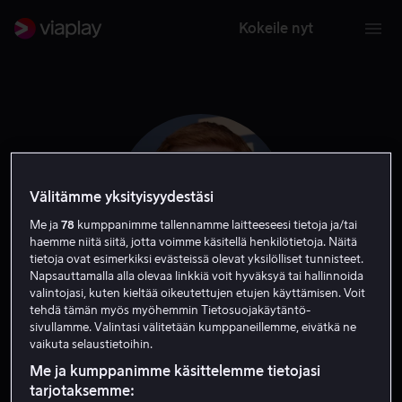
Kokeile nyt
Välitämme yksityisyydestäsi
Me ja
78
kumppanimme tallennamme laitteeseesi tietoja ja/tai
haemme niitä siitä, jotta voimme käsitellä henkilötietoja. Näitä
tietoja ovat esimerkiksi evästeissä olevat yksilölliset tunnisteet.
Napsauttamalla alla olevaa linkkiä voit hyväksyä tai hallinnoida
valintojasi, kuten kieltää oikeutettujen etujen käyttämisen. Voit
tehdä tämän myös myöhemmin Tietosuojakäytäntö-
Andrew Santino
sivullamme. Valintasi välitetään kumppaneillemme, eivätkä ne
vaikuta selaustietoihin.
Ääni
Näyttelijä
Vieras
Me ja kumppanimme käsittelemme tietojasi
tarjotaksemme: