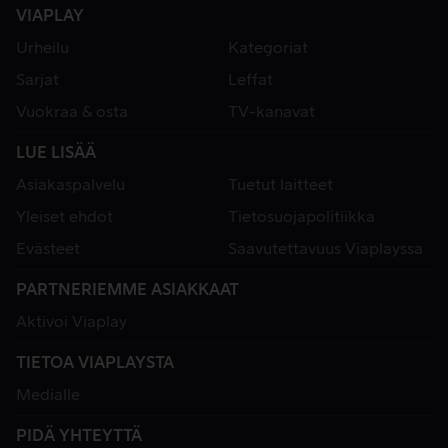
VIAPLAY
Urheilu
Kategoriat
Sarjat
Leffat
Vuokraa & osta
TV-kanavat
LUE LISÄÄ
Asiakaspalvelu
Tuetut laitteet
Yleiset ehdot
Tietosuojapolitiikka
Evästeet
Saavutettavuus Viaplayssa
PARTNERIEMME ASIAKKAAT
Aktivoi Viaplay
TIETOA VIAPLAYSTA
Medialle
PIDÄ YHTEYTTÄ