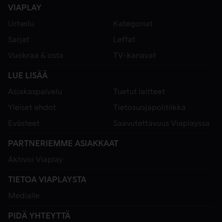
VIAPLAY
Urheilu
Kategoriat
Sarjat
Leffat
Vuokraa & osta
TV-kanavat
LUE LISÄÄ
Asiakaspalvelu
Tuetut laitteet
Yleiset ehdot
Tietosuojapolitiikka
Evästeet
Saavutettavuus Viaplayssa
PARTNERIEMME ASIAKKAAT
Aktivoi Viaplay
TIETOA VIAPLAYSTA
Medialle
PIDÄ YHTEYTTÄ