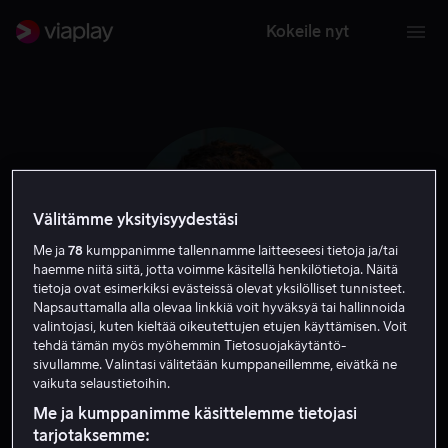
Kokeile nyt
Välitämme yksityisyydestäsi
Me ja
78
kumppanimme tallennamme laitteeseesi tietoja ja/tai
haemme niitä siitä, jotta voimme käsitellä henkilötietoja. Näitä
tietoja ovat esimerkiksi evästeissä olevat yksilölliset tunnisteet.
Napsauttamalla alla olevaa linkkiä voit hyväksyä tai hallinnoida
valintojasi, kuten kieltää oikeutettujen etujen käyttämisen. Voit
tehdä tämän myös myöhemmin Tietosuojakäytäntö-
Andrew Fleming
sivullamme. Valintasi välitetään kumppaneillemme, eivätkä ne
vaikuta selaustietoihin.
Tuotannonjohtaja
Ohjaaja
Kirjoittaja
Me ja kumppanimme käsittelemme tietojasi
tarjotaksemme: