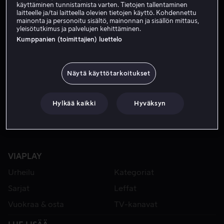
käyttäminen tunnistamista varten. Tietojen tallentaminen
laitteelle ja/tai laitteella olevien tietojen käyttö. Kohdennettu
mainonta ja personoitu sisältö, mainonnan ja sisällön mittaus,
yleisötutkimus ja palvelujen kehittäminen.
Kumppanien (toimittajien) luettelo
Näytä käyttötarkoitukset
Alk. 4,99 €
Alk. 3,99 €
Hylkää kaikki
Hyväksyn
VIAPLAY
Urheilu
Kategoriat
Sarjat
Leffat
Vuokraa & osta
TV-kanavat