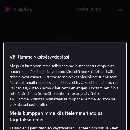
Kokeile nyt
Välitämme yksityisyydestäsi
A B
Me ja
78
kumppanimme tallennamme laitteeseesi tietoja ja/tai
haemme niitä siitä, jotta voimme käsitellä henkilötietoja. Näitä
tietoja ovat esimerkiksi evästeissä olevat yksilölliset tunnisteet.
Napsauttamalla alla olevaa linkkiä voit hyväksyä tai hallinnoida
valintojasi, kuten kieltää oikeutettujen etujen käyttämisen. Voit
tehdä tämän myös myöhemmin Tietosuojakäytäntö-
sivullamme. Valintasi välitetään kumppaneillemme, eivätkä ne
Andrew Baird
vaikuta selaustietoihin.
Me ja kumppanimme käsittelemme tietojasi
Tuotannonjohtaja
Ohjaaja
Tuottaja
tarjotaksemme:
Tarkkojen sijaintitietojen käyttäminen. Laitteen ominaisuuksien