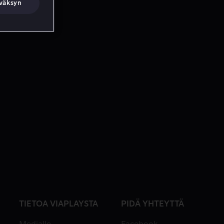
väksyn
TIETOA VIAPLAYSTA
PIDÄ YHTEYTTÄ