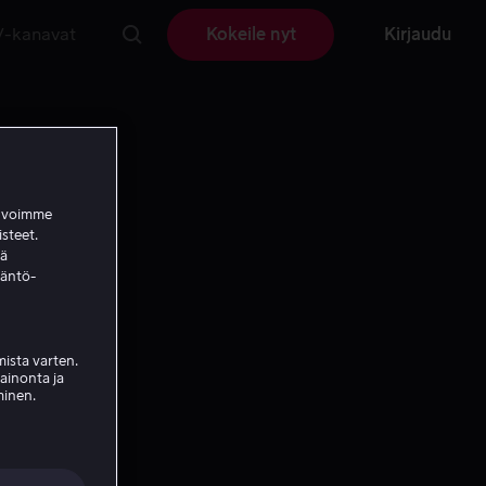
V-kanavat
Kokeile nyt
Kirjaudu
a voimme
isteet.
ää
täntö-
ista varten.
mainonta ja
minen.