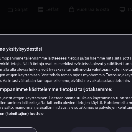
Sarjat
Leffat
Vuokraa & osta
T
e yksityisyydestäsi
mppanimme tallennamme laitteeseesi tietoja ja/tai haemme niitä siitä, jott
A L
enkilötietoja. Näitä tietoja ovat esimerkiksi evästeissä olevat yksilölliset tunn
lla alla olevaa linkkiä voit hyväksyä tai hallinnoida valintojasi, kuten kielt
ujen etujen käyttämisen. Voit tehdä tämän myös myöhemmin Tietosuojakäy
. Valintasi välitetään kumppaneillemme, eivätkä ne vaikuta selaustietoihin.
umppanimme käsittelemme tietojasi tarjotaksemme:
sijaintitietojen käyttäminen. Laitteen ominaisuuksien käyttäminen tunnistam
llentaminen laitteelle ja/tai laitteella olevien tietojen käyttö. Kohdennettu 
Andre Lamar
 sisältö, mainonnan ja sisällön mittaus, yleisötutkimus ja palvelujen kehittä
 (toimittajien) luettelo
Näyttelijä