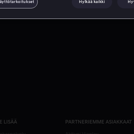
äyttötarkoitukset
Hylkää kaikki
Hy
E LISÄÄ
PARTNERIEMME ASIAKKAAT