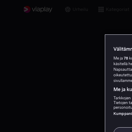
Urheilu
Kategoriat
Välitämm
Me ja
78
ku
käsitellä h
Napsauttama
oikeutett
sivullamme
Me ja k
Tarkkojen 
Tietojen ta
personoitu
Kumppanien