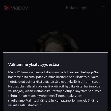
Kokeile nyt
Välitämme yksityisyydestäsi
Me ja
78
kumppanimme tallennamme laitteeseesi tietoja ja/tai
haemme niitä siitä, jotta voimme käsitellä henkilötietoja. Näitä
tietoja ovat esimerkiksi evästeissä olevat yksilölliset tunnisteet.
Napsauttamalla alla olevaa linkkiä voit hyväksyä tai hallinnoida
Anastasios Soulis
valintojasi, kuten kieltää oikeutettujen etujen käyttämisen. Voit
tehdä tämän myös myöhemmin Tietosuojakäytäntö-
sivullamme. Valintasi välitetään kumppaneillemme, eivätkä ne
Näyttelijä
vaikuta selaustietoihin.