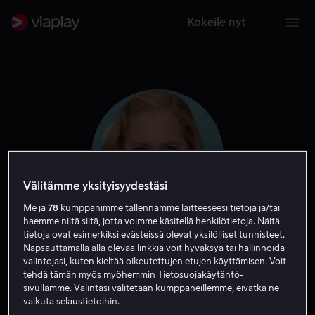
Kokeile nyt
Välitämme yksityisyydestäsi
Me ja
78
kumppanimme tallennamme laitteeseesi tietoja ja/tai
haemme niitä siitä, jotta voimme käsitellä henkilötietoja. Näitä
tietoja ovat esimerkiksi evästeissä olevat yksilölliset tunnisteet.
Amy Schumer
Napsauttamalla alla olevaa linkkiä voit hyväksyä tai hallinnoida
valintojasi, kuten kieltää oikeutettujen etujen käyttämisen. Voit
tehdä tämän myös myöhemmin Tietosuojakäytäntö-
Ääni
Näyttelijä
Tuottaja
Vieras
Tuotannonjohtaja
sivullamme. Valintasi välitetään kumppaneillemme, eivätkä ne
vaikuta selaustietoihin.