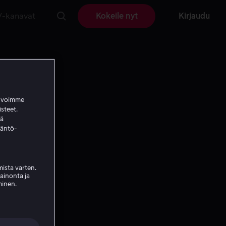
V-kanavat
Kokeile nyt
Kirjaudu
a voimme
isteet.
ää
täntö-
ista varten.
mainonta ja
minen.