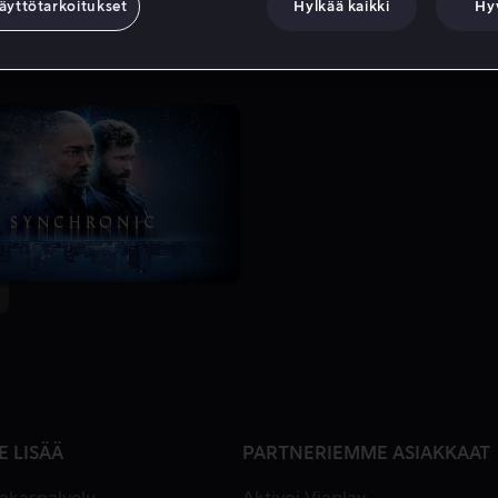
äyttötarkoitukset
Hylkää kaikki
Hy
E LISÄÄ
PARTNERIEMME ASIAKKAAT