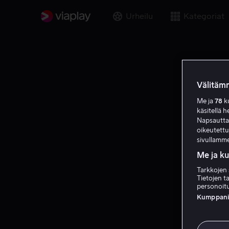
Urheilu
Kategoriat
Välitämm
Me ja
78
ku
käsitellä h
Napsauttama
oikeutett
sivullamme
Me ja k
Tarkkojen 
Tietojen ta
personoitu
Kumppanien