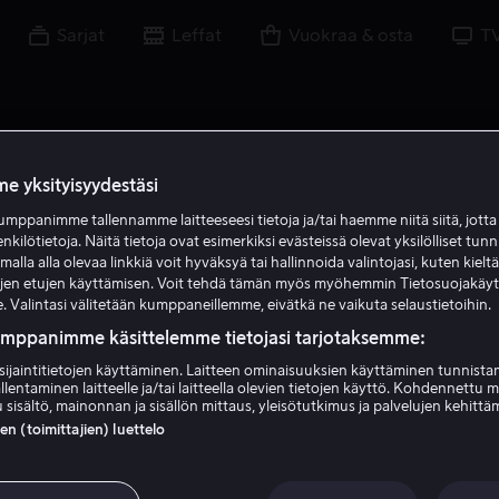
Sarjat
Leffat
Vuokraa & osta
T
e yksityisyydestäsi
mppanimme tallennamme laitteeseesi tietoja ja/tai haemme niitä siitä, jott
enkilötietoja. Näitä tietoja ovat esimerkiksi evästeissä olevat yksilölliset tunn
lla alla olevaa linkkiä voit hyväksyä tai hallinnoida valintojasi, kuten kielt
ujen etujen käyttämisen. Voit tehdä tämän myös myöhemmin Tietosuojakäy
. Valintasi välitetään kumppaneillemme, eivätkä ne vaikuta selaustietoihin.
umppanimme käsittelemme tietojasi tarjotaksemme:
sijaintitietojen käyttäminen. Laitteen ominaisuuksien käyttäminen tunnistam
llentaminen laitteelle ja/tai laitteella olevien tietojen käyttö. Kohdennettu 
Ally Ioannides
 sisältö, mainonnan ja sisällön mittaus, yleisötutkimus ja palvelujen kehittä
 (toimittajien) luettelo
Näyttelijä