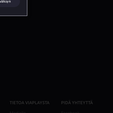
väksyn
TIETOA VIAPLAYSTA
PIDÄ YHTEYTTÄ