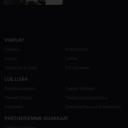
VIAPLAY
Urheilu
Kategoriat
Sarjat
Leffat
Vuokraa & osta
TV-kanavat
LUE LISÄÄ
Asiakaspalvelu
Tuetut laitteet
Yleiset ehdot
Tietosuojapolitiikka
Evästeet
Saavutettavuus Viaplayssa
PARTNERIEMME ASIAKKAAT
Aktivoi Viaplay