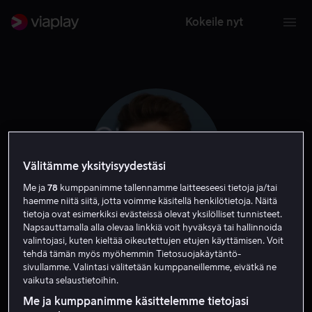
Kokeile nyt
Välitämme yksityisyydestäsi
Me ja
78
kumppanimme tallennamme laitteeseesi tietoja ja/tai
haemme niitä siitä, jotta voimme käsitellä henkilötietoja. Näitä
tietoja ovat esimerkiksi evästeissä olevat yksilölliset tunnisteet.
Napsauttamalla alla olevaa linkkiä voit hyväksyä tai hallinnoida
valintojasi, kuten kieltää oikeutettujen etujen käyttämisen. Voit
Allison Williams
tehdä tämän myös myöhemmin Tietosuojakäytäntö-
sivullamme. Valintasi välitetään kumppaneillemme, eivätkä ne
vaikuta selaustietoihin.
Tuotannonjohtaja
Näyttelijä
Tuottaja
Me ja kumppanimme käsittelemme tietojasi