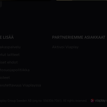
8.8
5 Kautta
E LISÄÄ
PARTNERIEMME ASIAKKAAT
iakaspalvelu
Aktivoi Viaplay
tut laitteet
iset ehdot
tosuojapolitiikka
ästeet
avutettavuus Viaplayssa
aplay Group Sweden AB (org.no: 556304-7041). All rights reserved.