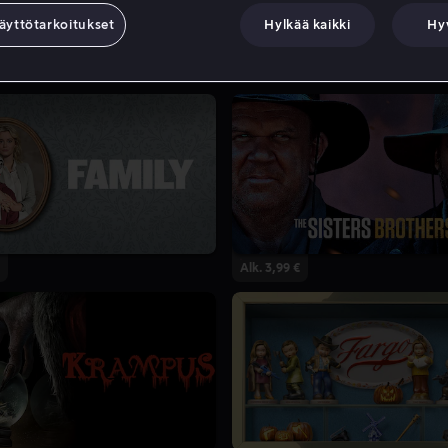
äyttötarkoitukset
Hylkää kaikki
Hy
Alk. 3,99 €