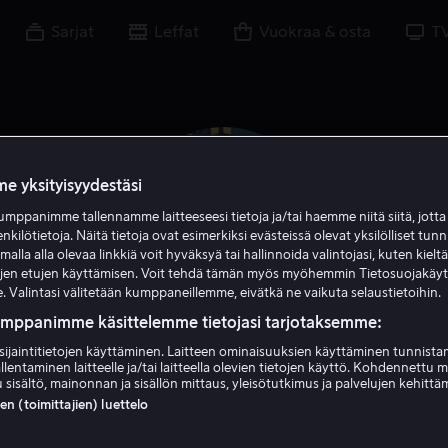
Sarjat
Leffat
Vuokraa & osta
T
e yksityisyydestäsi
mppanimme tallennamme laitteeseesi tietoja ja/tai haemme niitä siitä, jott
enkilötietoja. Näitä tietoja ovat esimerkiksi evästeissä olevat yksilölliset tunn
lla alla olevaa linkkiä voit hyväksyä tai hallinnoida valintojasi, kuten kielt
ujen etujen käyttämisen. Voit tehdä tämän myös myöhemmin Tietosuojakäy
. Valintasi välitetään kumppaneillemme, eivätkä ne vaikuta selaustietoihin.
umppanimme käsittelemme tietojasi tarjotaksemme:
sijaintitietojen käyttäminen. Laitteen ominaisuuksien käyttäminen tunnistam
Allison Tolman
llentaminen laitteelle ja/tai laitteella olevien tietojen käyttö. Kohdennettu 
 sisältö, mainonnan ja sisällön mittaus, yleisötutkimus ja palvelujen kehittä
 (toimittajien) luettelo
Näyttelijä
Vieras