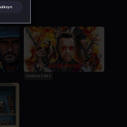
väksyn
Vuokraa 3,99 €