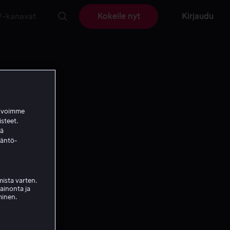
V-kanavat
Kokeile nyt
Kirjaudu
a voimme
isteet.
ää
täntö-
ista varten.
mainonta ja
minen.