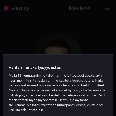
Kokeile nyt
Välitämme yksityisyydestäsi
Me ja
78
kumppanimme tallennamme laitteeseesi tietoja ja/tai
haemme niitä siitä, jotta voimme käsitellä henkilötietoja. Näitä
tietoja ovat esimerkiksi evästeissä olevat yksilölliset tunnisteet.
Napsauttamalla alla olevaa linkkiä voit hyväksyä tai hallinnoida
Alex Russell
valintojasi, kuten kieltää oikeutettujen etujen käyttämisen. Voit
tehdä tämän myös myöhemmin Tietosuojakäytäntö-
sivullamme. Valintasi välitetään kumppaneillemme, eivätkä ne
Ohjaaja
Näyttelijä
vaikuta selaustietoihin.