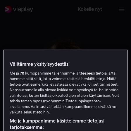
Kokeile nyt
Välitämme yksityisyydestäsi
Me ja
78
kumppanimme tallennamme laitteeseesi tietoja ja/tai
haemme niitä siitä, jotta voimme käsitellä henkilötietoja. Näitä
tietoja ovat esimerkiksi evästeissä olevat yksilölliset tunnisteet.
Napsauttamalla alla olevaa linkkiä voit hyväksyä tai hallinnoida
valintojasi, kuten kieltää oikeutettujen etujen käyttämisen. Voit
tehdä tämän myös myöhemmin Tietosuojakäytäntö-
Agyness Deyn
sivullamme. Valintasi välitetään kumppaneillemme, eivätkä ne
vaikuta selaustietoihin.
Näyttelijä
Me ja kumppanimme käsittelemme tietojasi
tarjotaksemme: