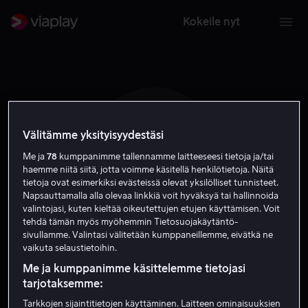
Kokeile nyt
Välitämme yksityisyydestäsi
A C
Me ja
78
kumppanimme tallennamme laitteeseesi tietoja ja/tai
haemme niitä siitä, jotta voimme käsitellä henkilötietoja. Näitä
tietoja ovat esimerkiksi evästeissä olevat yksilölliset tunnisteet.
Napsauttamalla alla olevaa linkkiä voit hyväksyä tai hallinnoida
valintojasi, kuten kieltää oikeutettujen etujen käyttämisen. Voit
tehdä tämän myös myöhemmin Tietosuojakäytäntö-
sivullamme. Valintasi välitetään kumppaneillemme, eivätkä ne
Adrian Collins
vaikuta selaustietoihin.
Me ja kumppanimme käsittelemme tietojasi
Näyttelijä
tarjotaksemme:
Tarkkojen sijaintitietojen käyttäminen. Laitteen ominaisuuksien