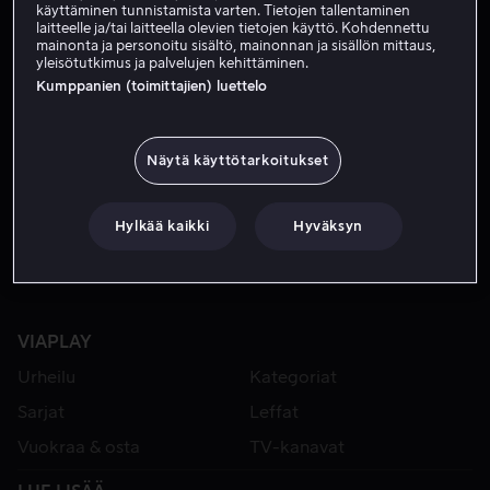
käyttäminen tunnistamista varten. Tietojen tallentaminen
laitteelle ja/tai laitteella olevien tietojen käyttö. Kohdennettu
mainonta ja personoitu sisältö, mainonnan ja sisällön mittaus,
yleisötutkimus ja palvelujen kehittäminen.
Kumppanien (toimittajien) luettelo
Näytä käyttötarkoitukset
Vain meillä
Hylkää kaikki
Hyväksyn
VIAPLAY
Urheilu
Kategoriat
Sarjat
Leffat
Vuokraa & osta
TV-kanavat