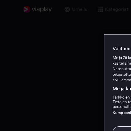
Urheilu
Kategoriat
Välitämm
Me ja
78
ku
käsitellä h
Napsauttama
oikeutett
sivullamme
Me ja k
Tarkkojen 
Tietojen ta
personoitu
Kumppanien