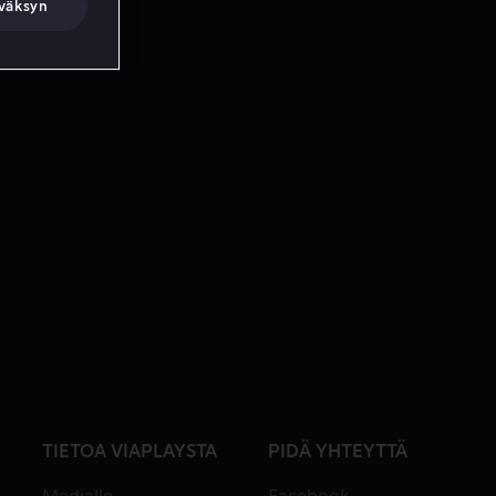
väksyn
TIETOA VIAPLAYSTA
PIDÄ YHTEYTTÄ