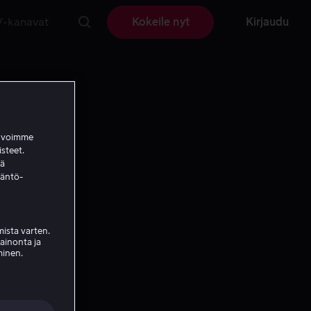
V-kanavat
Kokeile nyt
Kirjaudu
a voimme
isteet.
ää
täntö-
ista varten.
mainonta ja
v
minen.