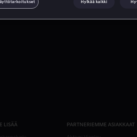
äyttötarkoitukset
Hylkää kaikki
Hy
E LISÄÄ
PARTNERIEMME ASIAKKAAT