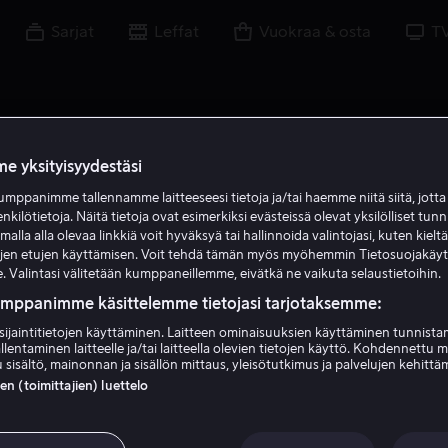
Sarjat
Leffat
Vuokraa & osta
T
e yksityisyydestäsi
mppanimme tallennamme laitteeseesi tietoja ja/tai haemme niitä siitä, jott
A K M
enkilötietoja. Näitä tietoja ovat esimerkiksi evästeissä olevat yksilölliset tunn
lla alla olevaa linkkiä voit hyväksyä tai hallinnoida valintojasi, kuten kielt
ujen etujen käyttämisen. Voit tehdä tämän myös myöhemmin Tietosuojakäy
. Valintasi välitetään kumppaneillemme, eivätkä ne vaikuta selaustietoihin.
umppanimme käsittelemme tietojasi tarjotaksemme:
sijaintitietojen käyttäminen. Laitteen ominaisuuksien käyttäminen tunnistam
llentaminen laitteelle ja/tai laitteella olevien tietojen käyttö. Kohdennettu 
Abdul Khalim Mamutsie
 sisältö, mainonnan ja sisällön mittaus, yleisötutkimus ja palvelujen kehittä
 (toimittajien) luettelo
Näyttelijä