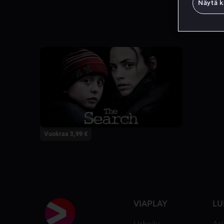
Näytä k
Vuokraa 3,99 €
VIAPLAY
LU