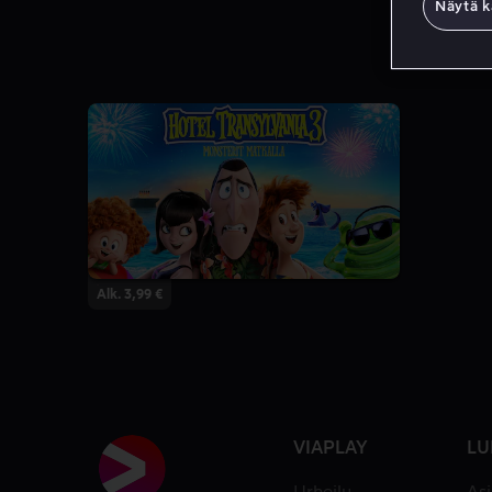
Näytä k
Alk. 3,99 €
VIAPLAY
LU