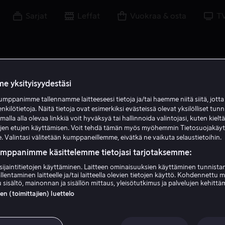
Sarjat
Leffat
Vuokraa & osta
T
e yksityisyydestäsi
mppanimme tallennamme laitteeseesi tietoja ja/tai haemme niitä siitä, jott
A L
enkilötietoja. Näitä tietoja ovat esimerkiksi evästeissä olevat yksilölliset tunn
lla alla olevaa linkkiä voit hyväksyä tai hallinnoida valintojasi, kuten kielt
ujen etujen käyttämisen. Voit tehdä tämän myös myöhemmin Tietosuojakäy
. Valintasi välitetään kumppaneillemme, eivätkä ne vaikuta selaustietoihin.
umppanimme käsittelemme tietojasi tarjotaksemme:
sijaintitietojen käyttäminen. Laitteen ominaisuuksien käyttäminen tunnistam
llentaminen laitteelle ja/tai laitteella olevien tietojen käyttö. Kohdennettu 
Aaron LaPlante
 sisältö, mainonnan ja sisällön mittaus, yleisötutkimus ja palvelujen kehittä
 (toimittajien) luettelo
Ääni