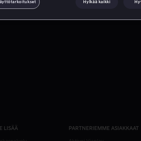
äyttötarkoitukset
Hylkää kaikki
Hy
E LISÄÄ
PARTNERIEMME ASIAKKAAT