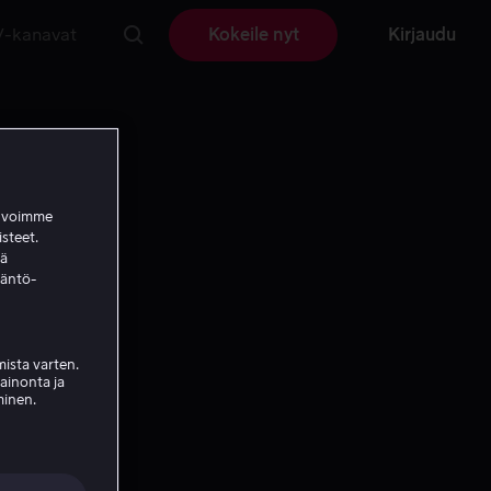
V-kanavat
Kokeile nyt
Kirjaudu
a voimme
isteet.
ää
täntö-
ista varten.
mainonta ja
minen.