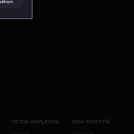
väksyn
TIETOA VIAPLAYSTA
PIDÄ YHTEYTTÄ