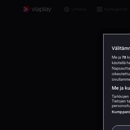
Urheilu
Kategoriat
Välitämm
Me ja
78
ku
käsitellä h
Napsauttama
oikeutett
sivullamme
Me ja k
Tarkkojen 
Tietojen ta
personoitu
Kumppanien