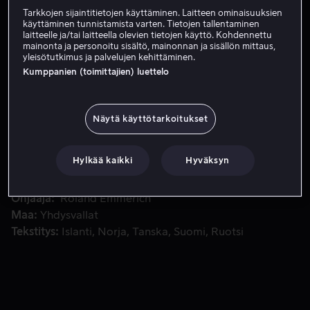
Tarkkojen sijaintitietojen käyttäminen. Laitteen ominaisuuksien
Tilaa nyt
käyttäminen tunnistamista varten. Tietojen tallentaminen
laitteelle ja/tai laitteella olevien tietojen käyttö. Kohdennettu
mainonta ja personoitu sisältö, mainonnan ja sisällön mittaus,
yleisötutkimus ja palvelujen kehittäminen.
Kumppanien (toimittajien) luettelo
Washingtonissa poliisina toimiva John Cale menettää suure
Washingtonissa poliisina toimiva John Cale menettää
suureksi harmikseen tilaisuuden päästä unelmiensa
työtehtävään suojelemaan presidentti James Sawyeria
Näytä käyttötarkoitukset
Salaisen palvelun riveissä.
Hylkää kaikki
Hyväksyn
Pääosissa
Channing Tatum
Maggie Gyllenhaal
Jamie
Foxx
Jason Clarke
Richard Jenkins
Näytä lisää
Ohjaaja
Roland Emmerich
Maa
Yhdysvallat
Tekstitys
Islanti
Norja
Tanska
Suomi
Ruotsi