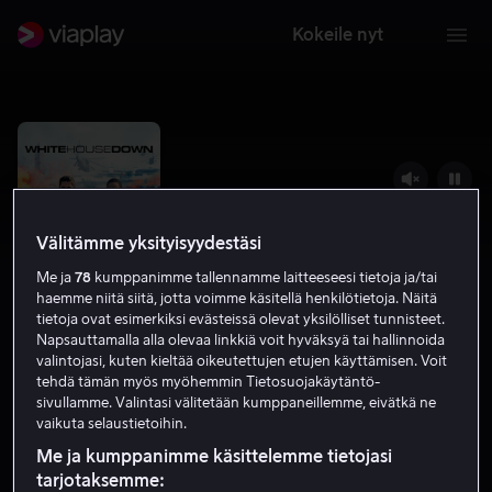
Kokeile nyt
Välitämme yksityisyydestäsi
Me ja
78
kumppanimme tallennamme laitteeseesi tietoja ja/tai
haemme niitä siitä, jotta voimme käsitellä henkilötietoja. Näitä
tietoja ovat esimerkiksi evästeissä olevat yksilölliset tunnisteet.
Napsauttamalla alla olevaa linkkiä voit hyväksyä tai hallinnoida
valintojasi, kuten kieltää oikeutettujen etujen käyttämisen. Voit
tehdä tämän myös myöhemmin Tietosuojakäytäntö-
White House Down
sivullamme. Valintasi välitetään kumppaneillemme, eivätkä ne
vaikuta selaustietoihin.
6.3
Toiminta
2013
2 h 6 min
K-16
HD
Me ja kumppanimme käsittelemme tietojasi
tarjotaksemme: