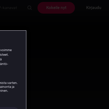
V-kanavat
Kokeile nyt
Kirjaudu
a voimme
isteet.
ää
täntö-
ista varten.
mainonta ja
minen.