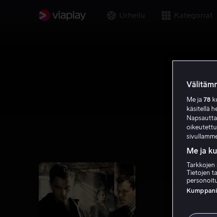
Urheilu
Kategoriat
Välitämm
Me ja
78
ku
käsitellä h
Napsauttama
oikeutett
sivullamme
Me ja k
Tarkkojen 
Tietojen ta
personoitu
Kumppanien