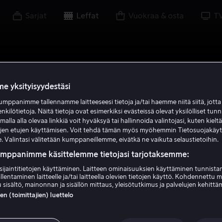
Sarjat
Leffat
Vuokraa & osta
T
e yksityisyydestäsi
mppanimme tallennamme laitteeseesi tietoja ja/tai haemme niitä siitä, jott
enkilötietoja. Näitä tietoja ovat esimerkiksi evästeissä olevat yksilölliset tunn
lla alla olevaa linkkiä voit hyväksyä tai hallinnoida valintojasi, kuten kielt
ujen etujen käyttämisen. Voit tehdä tämän myös myöhemmin Tietosuojakäy
. Valintasi välitetään kumppaneillemme, eivätkä ne vaikuta selaustietoihin.
umppanimme käsittelemme tietojasi tarjotaksemme:
sijaintitietojen käyttäminen. Laitteen ominaisuuksien käyttäminen tunnistam
llentaminen laitteelle ja/tai laitteella olevien tietojen käyttö. Kohdennettu 
 sisältö, mainonnan ja sisällön mittaus, yleisötutkimus ja palvelujen kehittä
 (toimittajien) luettelo