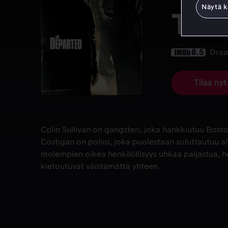
Näytä k
The
8.5
Dra
Tilaa nyt
Colin Sullivan on gangsteri, joka hankkiutuu Bosto
Colin Sullivan on gangsteri, joka hankkiutuu Bostoni
Costigan on poliisi, joka puolestaan soluttautuu 
molempien oikea henkilöllisyys uhkaa paljastua, 
kietoutuvat väistämättä yhteen.