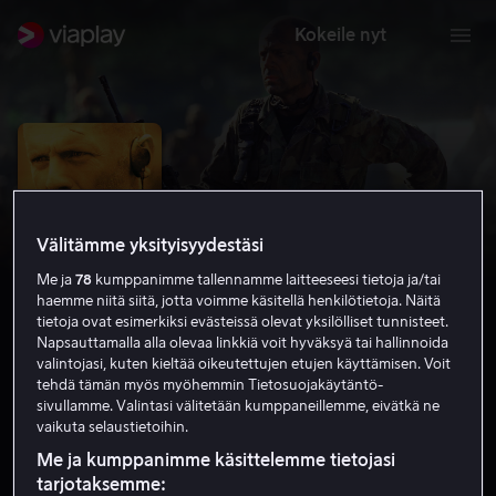
Kokeile nyt
Välitämme yksityisyydestäsi
Me ja
78
kumppanimme tallennamme laitteeseesi tietoja ja/tai
haemme niitä siitä, jotta voimme käsitellä henkilötietoja. Näitä
tietoja ovat esimerkiksi evästeissä olevat yksilölliset tunnisteet.
Napsauttamalla alla olevaa linkkiä voit hyväksyä tai hallinnoida
valintojasi, kuten kieltää oikeutettujen etujen käyttämisen. Voit
tehdä tämän myös myöhemmin Tietosuojakäytäntö-
Tears of The Sun
sivullamme. Valintasi välitetään kumppaneillemme, eivätkä ne
vaikuta selaustietoihin.
6.6
Jännitys
Toiminta
2003
1 h 55 min
K-16
HD
Me ja kumppanimme käsittelemme tietojasi
tarjotaksemme: