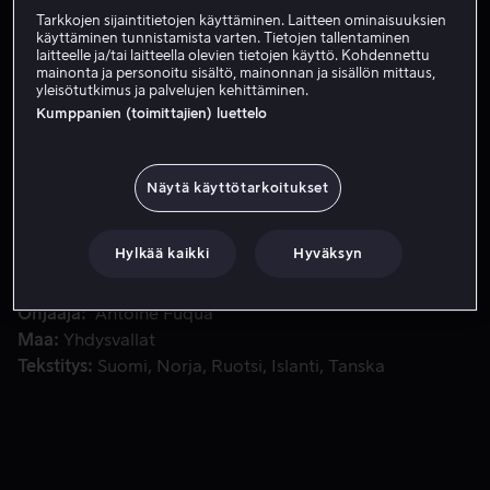
Tarkkojen sijaintitietojen käyttäminen. Laitteen ominaisuuksien
Tilaa nyt
käyttäminen tunnistamista varten. Tietojen tallentaminen
laitteelle ja/tai laitteella olevien tietojen käyttö. Kohdennettu
mainonta ja personoitu sisältö, mainonnan ja sisällön mittaus,
yleisötutkimus ja palvelujen kehittäminen.
Kumppanien (toimittajien) luettelo
Erikoisjoukkojen komentaja johtaa tiiminsä Nigerian viid
Erikoisjoukkojen komentaja johtaa tiiminsä Nigerian
viidakkoon pelastaakseen lääkärin, joka suostuu
lähtemään mukaan ainoastaan, jos he pelastavat myös
Näytä käyttötarkoitukset
70 pakolaisen hengen.
Hylkää kaikki
Hyväksyn
Pääosissa
Bruce Willis
Monica Bellucci
Cole
Hauser
Tom Skerritt
Eamonn Walker
Näytä lisää
Ohjaaja
Antoine Fuqua
Maa
Yhdysvallat
Tekstitys
Suomi
Norja
Ruotsi
Islanti
Tanska