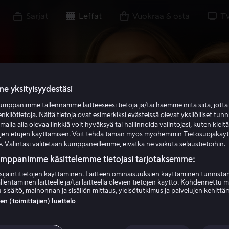
Sarjat
Leffat
Vuokraa & osta
T
e yksityisyydestäsi
mppanimme tallennamme laitteeseesi tietoja ja/tai haemme niitä siitä, jott
enkilötietoja. Näitä tietoja ovat esimerkiksi evästeissä olevat yksilölliset tunn
lla alla olevaa linkkiä voit hyväksyä tai hallinnoida valintojasi, kuten kielt
ujen etujen käyttämisen. Voit tehdä tämän myös myöhemmin Tietosuojakäy
. Valintasi välitetään kumppaneillemme, eivätkä ne vaikuta selaustietoihin.
umppanimme käsittelemme tietojasi tarjotaksemme:
sijaintitietojen käyttäminen. Laitteen ominaisuuksien käyttäminen tunnistam
llentaminen laitteelle ja/tai laitteella olevien tietojen käyttö. Kohdennettu 
 sisältö, mainonnan ja sisällön mittaus, yleisötutkimus ja palvelujen kehittä
 (toimittajien) luettelo