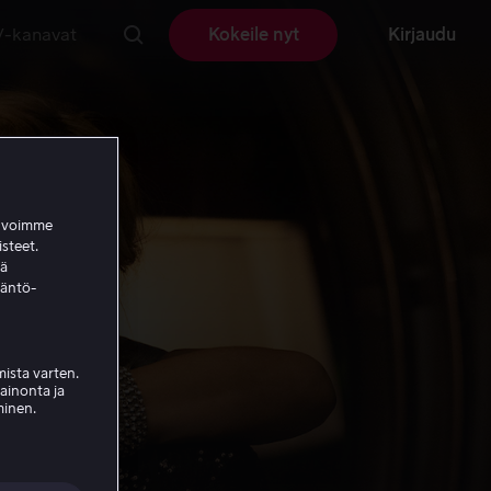
V-kanavat
Kokeile nyt
Kirjaudu
a voimme
isteet.
ää
täntö-
ista varten.
mainonta ja
minen.