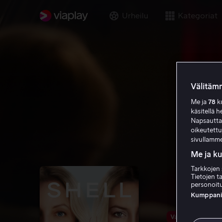
Urheilu
Kategoriat
Välitämm
Me ja
78
ku
käsitellä h
Napsauttama
oikeutett
sivullamme
Me ja k
Tarkkojen 
Tietojen ta
personoitu
Kumppanien
Vain meillä