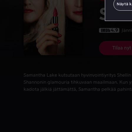
Näytä k
Shel
4.9
Jänn
Tilaa nyt
Samantha Lake kutsutaan hyvinvointiyritys Shelli
Samantha Lake kutsutaan hyvinvointiyritys Shellin
Shannonin glamouria tihkuvaan maailmaan. Kun yr
kadota jälkiä jättämättä, Samantha pelkää pahint