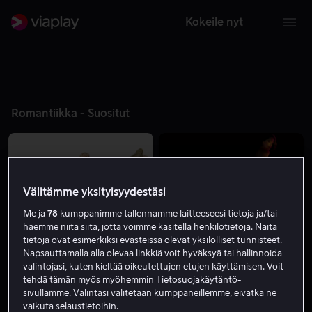
Kokeile nyt
Romantiikka - Suositut
Välitämme yksityisyydestäsi
Me ja
78
kumppanimme tallennamme laitteeseesi tietoja ja/tai
haemme niitä siitä, jotta voimme käsitellä henkilötietoja. Näitä
tietoja ovat esimerkiksi evästeissä olevat yksilölliset tunnisteet.
Napsauttamalla alla olevaa linkkiä voit hyväksyä tai hallinnoida
valintojasi, kuten kieltää oikeutettujen etujen käyttämisen. Voit
tehdä tämän myös myöhemmin Tietosuojakäytäntö-
sivullamme. Valintasi välitetään kumppaneillemme, eivätkä ne
vaikuta selaustietoihin.
Vain meillä