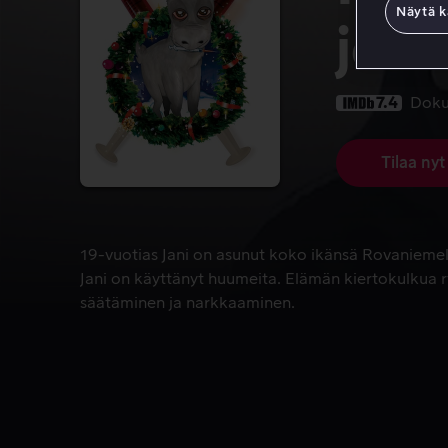
Näytä k
jou
7.4
Doku
Tilaa nyt
19-vuotias Jani on asunut koko ikänsä Rovaniemellä
19-vuotias Jani on asunut koko ikänsä Rovaniemellä
Jani on käyttänyt huumeita. Elämän kiertokulkua r
säätäminen ja narkkaaminen.