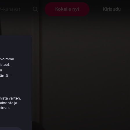
V-kanavat
Kokeile nyt
Kirjaudu
a voimme
isteet.
ää
täntö-
ista varten.
mainonta ja
minen.
ako