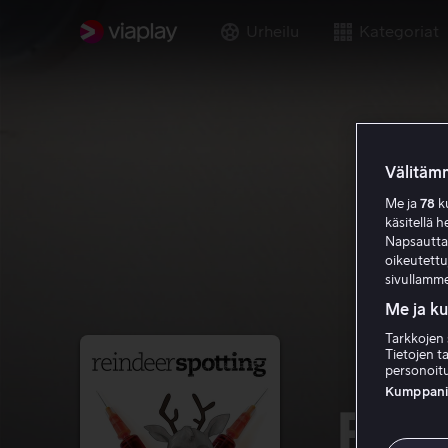
Urheilu
Kategoriat
Välitämm
Me ja
78
ku
käsitellä h
Napsauttama
oikeutett
sivullamme
Me ja k
Tarkkojen 
Tietojen ta
personoitu
Kumppanien
Rein