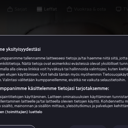
Sarjat
Leffat
Vuokraa & osta
T
e yksityisyydestäsi
mppanimme tallennamme laitteeseesi tietoja ja/tai haemme niitä siitä, jott
enkilötietoja. Näitä tietoja ovat esimerkiksi evästeissä olevat yksilölliset tunn
lla alla olevaa linkkiä voit hyväksyä tai hallinnoida valintojasi, kuten kielt
ujen etujen käyttämisen. Voit tehdä tämän myös myöhemmin Tietosuojakäy
. Valintasi välitetään kumppaneillemme, eivätkä ne vaikuta selaustietoihin.
umppanimme käsittelemme tietojasi tarjotaksemme:
sijaintitietojen käyttäminen. Laitteen ominaisuuksien käyttäminen tunnistam
llentaminen laitteelle ja/tai laitteella olevien tietojen käyttö. Kohdennettu 
 sisältö, mainonnan ja sisällön mittaus, yleisötutkimus ja palvelujen kehittä
 (toimittajien) luettelo
deerspotting - P