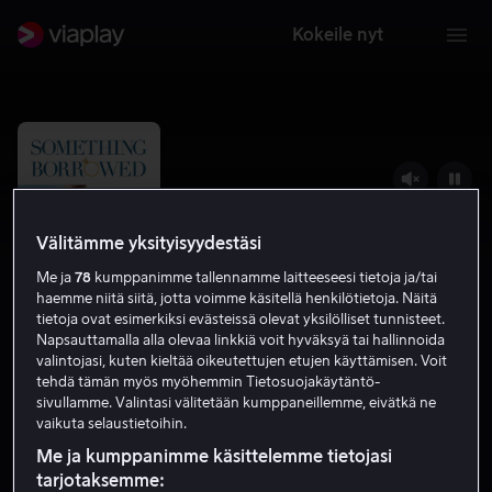
Kokeile nyt
Välitämme yksityisyydestäsi
Me ja
78
kumppanimme tallennamme laitteeseesi tietoja ja/tai
haemme niitä siitä, jotta voimme käsitellä henkilötietoja. Näitä
tietoja ovat esimerkiksi evästeissä olevat yksilölliset tunnisteet.
Napsauttamalla alla olevaa linkkiä voit hyväksyä tai hallinnoida
valintojasi, kuten kieltää oikeutettujen etujen käyttämisen. Voit
tehdä tämän myös myöhemmin Tietosuojakäytäntö-
Rakkaus lainassa
sivullamme. Valintasi välitetään kumppaneillemme, eivätkä ne
vaikuta selaustietoihin.
5.8
Draama
Komedia
2011
1 h 48 min
K-12
HD
Me ja kumppanimme käsittelemme tietojasi
tarjotaksemme: