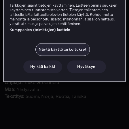
Tarkkojen sijaintitietojen käyttäminen. Laitteen ominaisuuksien
Tilaa nyt
käyttäminen tunnistamista varten. Tietojen tallentaminen
laitteelle ja/tai laitteella olevien tietojen käyttö. Kohdennettu
mainonta ja personoitu sisältö, mainonnan ja sisällön mittaus,
yleisötutkimus ja palvelujen kehittäminen.
Kumppanien (toimittajien) luettelo
Rachel on uskollinen ystävä kihlautuneelle Darcylle. Täytet
Rachel on uskollinen ystävä kihlautuneelle Darcylle.
Täytettyään 30 vuotta, Rachel päätyy kuitenkin
luonteensa vastaisesti pitkäaikaisen ihastuksensa, Dexin,
Näytä käyttötarkoitukset
kainaloon.
Hylkää kaikki
Hyväksyn
Pääosissa
Kate Hudson
Ginnifer Goodwin
John
Krasinski
Colin Egglesfield
Steve Howey
Näytä lisää
Ohjaaja
Luke Greenfield
Maa
Yhdysvallat
Tekstitys
Suomi
Norja
Ruotsi
Tanska