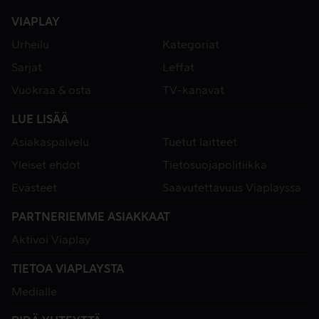
VIAPLAY
Urheilu
Kategoriat
Sarjat
Leffat
Vuokraa & osta
TV-kanavat
LUE LISÄÄ
Asiakaspalvelu
Tuetut laitteet
Yleiset ehdot
Tietosuojapolitiikka
Evästeet
Saavutettavuus Viaplayssa
PARTNERIEMME ASIAKKAAT
Aktivoi Viaplay
TIETOA VIAPLAYSTA
Medialle