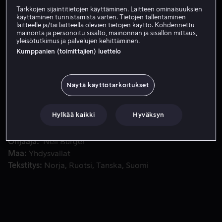
Tarkkojen sijaintitietojen käyttäminen. Laitteen ominaisuuksien
Tilaa nyt
käyttäminen tunnistamista varten. Tietojen tallentaminen
laitteelle ja/tai laitteella olevien tietojen käyttö. Kohdennettu
mainonta ja personoitu sisältö, mainonnan ja sisällön mittaus,
yleisötutkimus ja palvelujen kehittäminen.
Kumppanien (toimittajien) luettelo
Eddie Morra on kirjailija, jonka kirjoitusvire on pahasti kat
Eddie Morra on kirjailija, jonka kirjoitusvire on pahasti
kateissa. Kun hän löytää pillerin, joka lisää aivojen
aktiivisuutta usealla sadalla prosentilla, kaikki muuttuu.
Näytä käyttötarkoitukset
Mutta menestyksellä on varjopuolensa.
Hylkää kaikki
Hyväksyn
Pääosissa
Bradley Cooper
Abbie Cornish
Andrew
Howard
Robert De Niro
Anna Friel
Näytä lisää
Ohjaaja
Neil Burger
Maa
Yhdysvallat
Tekstitys
Norja
Ruotsi
Tanska
Suomi