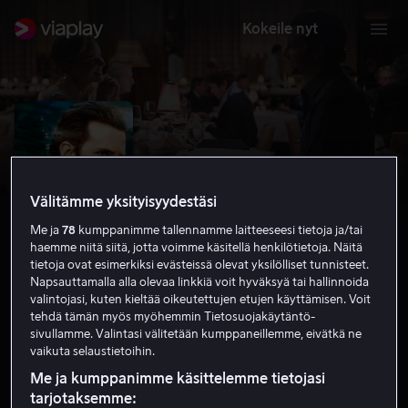
Kokeile nyt
Välitämme yksityisyydestäsi
Me ja
78
kumppanimme tallennamme laitteeseesi tietoja ja/tai
haemme niitä siitä, jotta voimme käsitellä henkilötietoja. Näitä
tietoja ovat esimerkiksi evästeissä olevat yksilölliset tunnisteet.
Napsauttamalla alla olevaa linkkiä voit hyväksyä tai hallinnoida
valintojasi, kuten kieltää oikeutettujen etujen käyttämisen. Voit
tehdä tämän myös myöhemmin Tietosuojakäytäntö-
Rajaton
sivullamme. Valintasi välitetään kumppaneillemme, eivätkä ne
vaikuta selaustietoihin.
7.4
Jännitys
2011
1 h 40 min
K-16
HD
Me ja kumppanimme käsittelemme tietojasi
tarjotaksemme: