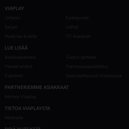
VIAPLAY
Urheilu
Kategoriat
Sarjat
Leffat
Vuokraa & osta
TV-kanavat
LUE LISÄÄ
Asiakaspalvelu
Tuetut laitteet
Yleiset ehdot
Tietosuojapolitiikka
Evästeet
Saavutettavuus Viaplayssa
PARTNERIEMME ASIAKKAAT
Aktivoi Viaplay
TIETOA VIAPLAYSTA
Medialle