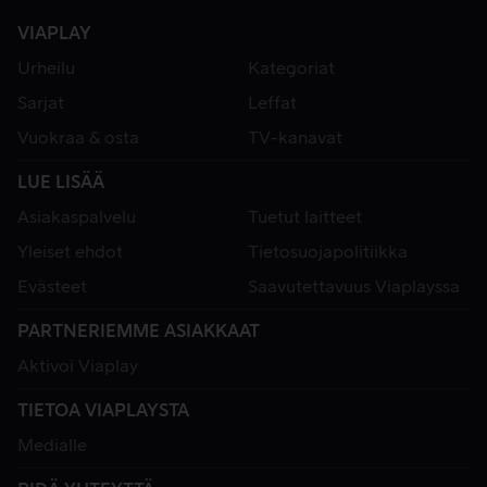
VIAPLAY
Urheilu
Kategoriat
Sarjat
Leffat
Vuokraa & osta
TV-kanavat
LUE LISÄÄ
Asiakaspalvelu
Tuetut laitteet
Yleiset ehdot
Tietosuojapolitiikka
Evästeet
Saavutettavuus Viaplayssa
PARTNERIEMME ASIAKKAAT
Aktivoi Viaplay
TIETOA VIAPLAYSTA
Medialle