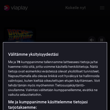
Kokeile nyt
Välitämme yksityisyydestäsi
Me ja
78
kumppanimme tallennamme laitteeseesi tietoja ja/tai
haemme niitä siitä, jotta voimme käsitellä henkilötietoja. Näitä
tietoja ovat esimerkiksi evästeissä olevat yksilölliset tunnisteet.
Napsauttamalla alla olevaa linkkiä voit hyväksyä tai hallinnoida
valintojasi, kuten kieltää oikeutettujen etujen käyttämisen. Voit
tehdä tämän myös myöhemmin Tietosuojakäytäntö-
Paluu tulevaisuuteen
sivullamme. Valintasi välitetään kumppaneillemme, eivätkä ne
vaikuta selaustietoihin.
8.5
Komedia
Seikkailu
1985
1 h 51 min
K-12
Me ja kumppanimme käsittelemme tietojasi
tarjotaksemme:
HD