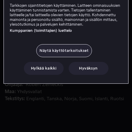
Tarkkojen sijaintitietojen käyttäminen. Laitteen ominaisuuksien
käyttäminen tunnistamista varten. Tietojen tallentaminen
laitteelle ja/tai laitteella olevien tietojen käyttö. Kohdennettu
Tilaa nyt
mainonta ja personoitu sisältö, mainonnan ja sisällön mittaus,
yleisötutkimus ja palvelujen kehittäminen.
Kumppanien (toimittajien) luettelo
Marty lähetetään vahingossa takaisin vuoteen 1955 plutoni
Marty lähetetään vahingossa takaisin vuoteen 1955
plutoniumkäyttöisessä DeLorean aikakapselissa, jonka
Näytä käyttötarkoitukset
on kehittänyt hullu tiedemies Christopher Lloyd.
Hylkää kaikki
Hyväksyn
Pääosissa
Michael J. Fox
Christopher Lloyd
Lea
Thompson
Tom Wilson
Crispin Glover
Näytä lisää
Ohjaaja
Robert Zemeckis
Maa
Yhdysvallat
Tekstitys
Englanti
Tanska
Norja
Suomi
Islanti
Ruotsi