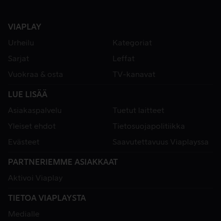
VIAPLAY
Urheilu
Kategoriat
Sarjat
Leffat
Vuokraa & osta
TV-kanavat
LUE LISÄÄ
Asiakaspalvelu
Tuetut laitteet
Yleiset ehdot
Tietosuojapolitiikka
Evästeet
Saavutettavuus Viaplayssa
PARTNERIEMME ASIAKKAAT
Aktivoi Viaplay
TIETOA VIAPLAYSTA
Medialle