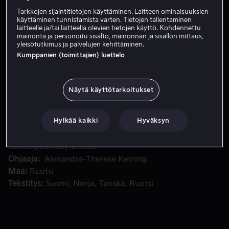
Tarkkojen sijaintitietojen käyttäminen. Laitteen ominaisuuksien
Tilaa nyt
käyttäminen tunnistamista varten. Tietojen tallentaminen
laitteelle ja/tai laitteella olevien tietojen käyttö. Kohdennettu
mainonta ja personoitu sisältö, mainonnan ja sisällön mittaus,
yleisötutkimus ja palvelujen kehittäminen.
Kumppanien (toimittajien) luettelo
Onnellisen nuorenparin hääsuunnitelmat kariutuvat, kun mo
Onnellisen nuorenparin hääsuunnitelmat kariutuvat, kun
morsian heittäytyy suin päin lesbosuhteeseen.
Kolmekymppinen Mia on isänsä kihlajaisissa sulhasensa
Näytä käyttötarkoitukset
Timin kanssa ja kohtaa Fridan, tulevan siskopuolensa.
Hylkää kaikki
Hyväksyn
Pääosissa
Liv Mjönes
Ruth Vega Fernandez
Lena
Endre
Krister Herniksson
Joakim
Nätterqvist
Näytä lisää
Ohjaaja
Alexandra-Therese Keining
Maa
Ruotsi
Tekstitys
Suomi
Norja
Tanska
Ruotsi