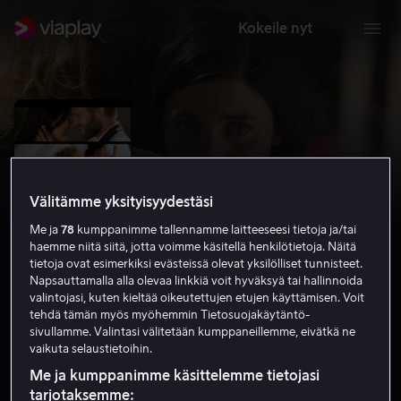
Kokeile nyt
Välitämme yksityisyydestäsi
Me ja
78
kumppanimme tallennamme laitteeseesi tietoja ja/tai
haemme niitä siitä, jotta voimme käsitellä henkilötietoja. Näitä
tietoja ovat esimerkiksi evästeissä olevat yksilölliset tunnisteet.
Napsauttamalla alla olevaa linkkiä voit hyväksyä tai hallinnoida
valintojasi, kuten kieltää oikeutettujen etujen käyttämisen. Voit
Kyss mig
tehdä tämän myös myöhemmin Tietosuojakäytäntö-
sivullamme. Valintasi välitetään kumppaneillemme, eivätkä ne
6.8
Draama
2011
1 h 43 min
K-12
vaikuta selaustietoihin.
HD
Me ja kumppanimme käsittelemme tietojasi
tarjotaksemme: