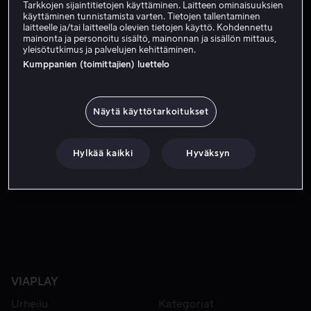
Tarkkojen sijaintitietojen käyttäminen. Laitteen ominaisuuksien
käyttäminen tunnistamista varten. Tietojen tallentaminen
Tilaa nyt
laitteelle ja/tai laitteella olevien tietojen käyttö. Kohdennettu
mainonta ja personoitu sisältö, mainonnan ja sisällön mittaus,
yleisötutkimus ja palvelujen kehittäminen.
Kumppanien (toimittajien) luettelo
Florida Panthersin kapteeni Aleksander Barkov kertoo elä
Florida Panthersin kapteeni Aleksander Barkov kertoo
elämästään palmujen alla.
Näytä käyttötarkoitukset
Pääosissa
Unknown
Ohjaaja
Unknown
Hylkää kaikki
Hyväksyn
Maa
Suomi
Tekstitys
Suomi
VIAPLAY
Urheilu
Kategoriat