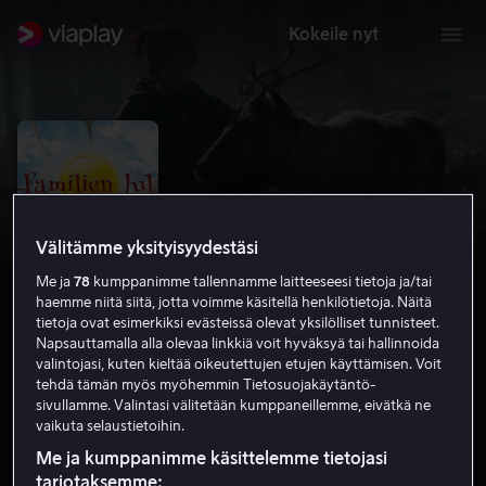
Kokeile nyt
Välitämme yksityisyydestäsi
Me ja
78
kumppanimme tallennamme laitteeseesi tietoja ja/tai
haemme niitä siitä, jotta voimme käsitellä henkilötietoja. Näitä
tietoja ovat esimerkiksi evästeissä olevat yksilölliset tunnisteet.
Napsauttamalla alla olevaa linkkiä voit hyväksyä tai hallinnoida
valintojasi, kuten kieltää oikeutettujen etujen käyttämisen. Voit
Joulusen perhe
tehdä tämän myös myöhemmin Tietosuojakäytäntö-
sivullamme. Valintasi välitetään kumppaneillemme, eivätkä ne
4.9
Komedia
Perhe-elokuvia
2014
1 h 26 min
vaikuta selaustietoihin.
S
Me ja kumppanimme käsittelemme tietojasi
HD
tarjotaksemme: