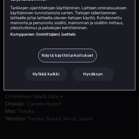
Tarkkojen sijaintitietojen käyttäminen. Laitteen ominaisuuksien
käyttäminen tunnistamista varten. Tietojen tallentaminen
Tilaa nyt
laitteelle ja/tai laitteella olevien tietojen käyttö. Kohdennettu
mainonta ja personoitu sisältö, mainonnan ja sisällön mittaus,
yleisötutkimus ja palvelujen kehittäminen.
Kumppanien (toimittajien) luettelo
Hugon isä vihaa joulua. Tontut, joulupukki tai lahjatkaan ei
Hugon isä vihaa joulua. Tontut, joulupukki tai lahjatkaan
eivät saa häntä joulumielelle, ja iloisimmillaan hän on
Näytä käyttötarkoitukset
silloin, kun juhla-aika on ohi. Pixy-tontulla ei siis käy
kovinkaan hyvä tuuri, kun hän päätyy yksin Joulusen
perheen kotiin, mutta onneksi hän ystävystyy Hugo-
Hylkää kaikki
Hyväksyn
pojan kanssa.
Pääosissa
Marie Askehave
Aske Bang
Alfred Bjerre
Larsen
Carolina Callisen Whittaker
Anders Budde
Christensen
Näytä lisää
Ohjaaja
Carsten Rudolf
Maa
Tanska
Tekstitys
Tanska
Ruotsi
Norja
Suomi