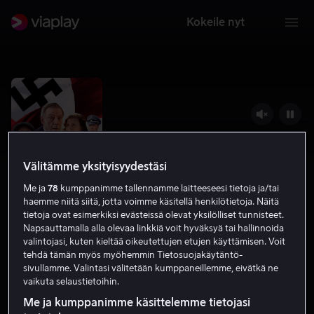
Kokeile nyt
Välitämme yksityisyydestäsi
Me ja
78
kumppanimme tallennamme laitteeseesi tietoja ja/tai
haemme niitä siitä, jotta voimme käsitellä henkilötietoja. Näitä
tietoja ovat esimerkiksi evästeissä olevat yksilölliset tunnisteet.
Napsauttamalla alla olevaa linkkiä voit hyväksyä tai hallinnoida
valintojasi, kuten kieltää oikeutettujen etujen käyttämisen. Voit
Into the Darkness 2
tehdä tämän myös myöhemmin Tietosuojakäytäntö-
sivullamme. Valintasi välitetään kumppaneillemme, eivätkä ne
6.5
Draama
Jännitys
2022
2 h 25 min
K-12
vaikuta selaustietoihin.
HD
Me ja kumppanimme käsittelemme tietojasi