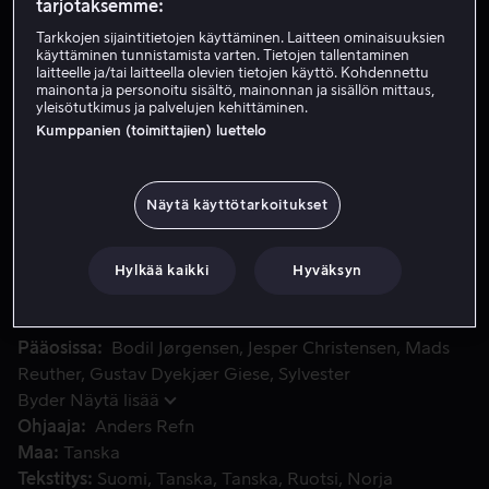
tarjotaksemme:
Vuokraa 4,99 €
Tarkkojen sijaintitietojen käyttäminen. Laitteen ominaisuuksien
käyttäminen tunnistamista varten. Tietojen tallentaminen
laitteelle ja/tai laitteella olevien tietojen käyttö. Kohdennettu
Osta 9,99 €
mainonta ja personoitu sisältö, mainonnan ja sisällön mittaus,
yleisötutkimus ja palvelujen kehittäminen.
Katso traileri
Kumppanien (toimittajien) luettelo
Näytä käyttötarkoitukset
Seuraa Skovin perhettä vuodesta 1943 toisen maailmansodan
Seuraa Skovin perhettä vuodesta 1943 toisen
maailmansodan loppuun. Miehityksen kasvavalla
vastustuksella ja saksalaisten lisääntyneellä raakuudella
Hylkää kaikki
Hyväksyn
on kohtalokkaita seurauksia perheelle.
Pääosissa
Bodil Jørgensen
Jesper Christensen
Mads
Reuther
Gustav Dyekjær Giese
Sylvester
Byder
Näytä lisää
Ohjaaja
Anders Refn
Maa
Tanska
Tekstitys
Suomi
Tanska
Tanska
Ruotsi
Norja