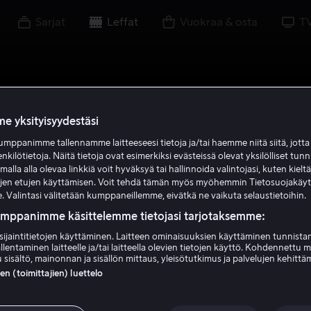
Sarjat
Leffat
Vuokraa & osta
T
e yksityisyydestäsi
mppanimme tallennamme laitteeseesi tietoja ja/tai haemme niitä siitä, jott
enkilötietoja. Näitä tietoja ovat esimerkiksi evästeissä olevat yksilölliset tunn
lla alla olevaa linkkiä voit hyväksyä tai hallinnoida valintojasi, kuten kielt
ujen etujen käyttämisen. Voit tehdä tämän myös myöhemmin Tietosuojakäy
. Valintasi välitetään kumppaneillemme, eivätkä ne vaikuta selaustietoihin.
umppanimme käsittelemme tietojasi tarjotaksemme:
sijaintitietojen käyttäminen. Laitteen ominaisuuksien käyttäminen tunnistam
llentaminen laitteelle ja/tai laitteella olevien tietojen käyttö. Kohdennettu 
 sisältö, mainonnan ja sisällön mittaus, yleisötutkimus ja palvelujen kehittä
 (toimittajien) luettelo