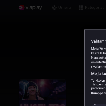
Urheilu
Kategoriat
Välitämm
Me ja
78
ku
käsitellä h
Napsauttama
oikeutett
sivullamme
Me ja k
Tarkkojen 
Tietojen ta
personoitu
Kumppanien