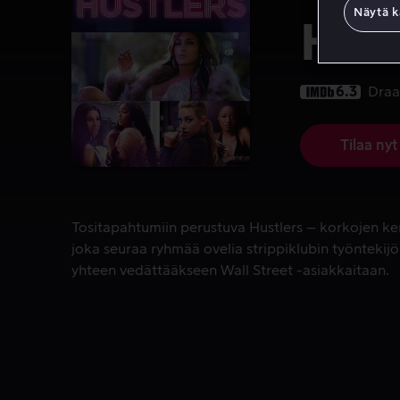
Näytä k
Hust
6.3
Dra
Tilaa nyt
Tositapahtumiin perustuva Hustlers – korkojen ker
Tositapahtumiin perustuva Hustlers – korkojen 
joka seuraa ryhmää ovelia strippiklubin työntekijöi
yhteen vedättääkseen Wall Street -asiakkaitaan.