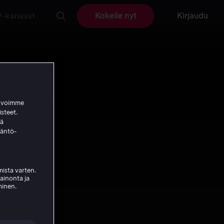
V-kanavat
Kokeile nyt
Kirjaudu
a voimme
isteet.
ää
täntö-
ista varten.
mainonta ja
minen.