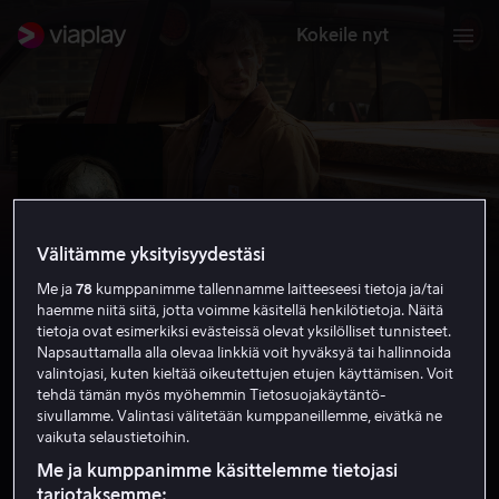
Kokeile nyt
Välitämme yksityisyydestäsi
Me ja
78
kumppanimme tallennamme laitteeseesi tietoja ja/tai
haemme niitä siitä, jotta voimme käsitellä henkilötietoja. Näitä
tietoja ovat esimerkiksi evästeissä olevat yksilölliset tunnisteet.
Napsauttamalla alla olevaa linkkiä voit hyväksyä tai hallinnoida
valintojasi, kuten kieltää oikeutettujen etujen käyttämisen. Voit
Bagman
tehdä tämän myös myöhemmin Tietosuojakäytäntö-
sivullamme. Valintasi välitetään kumppaneillemme, eivätkä ne
vaikuta selaustietoihin.
4.7
Kauhu
2024
1 h 29 min
K-16
UHD
Me ja kumppanimme käsittelemme tietojasi
tarjotaksemme: