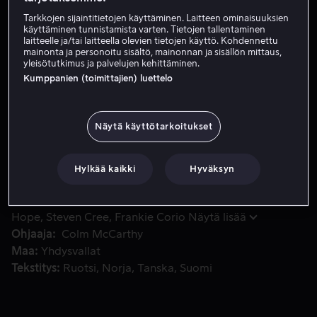
Tarkkojen sijaintitietojen käyttäminen. Laitteen ominaisuuksien
Tilaa nyt
käyttäminen tunnistamista varten. Tietojen tallentaminen
laitteelle ja/tai laitteella olevien tietojen käyttö. Kohdennettu
mainonta ja personoitu sisältö, mainonnan ja sisällön mittaus,
Katso traileri
yleisötutkimus ja palvelujen kehittäminen.
Kumppanien (toimittajien) luettelo
Jo vuosisatojen ajan vanhemmat eri kulttuureissa ovat varoi
Jo vuosisatojen ajan vanhemmat eri kulttuureissa ovat
varoittaneet lapsiaan legendaarisesta Säkkimiehestä,
Näytä käyttötarkoitukset
joka sieppaa viattomia lapsia. Patrick McKee selvisi
täpärästi tällaisesta kohtaamisesta lapsena, ja se jätti
Hylkää kaikki
Hyväksyn
häneen pysyvät arvet. Nyt Patrickia lapsena piinannut
olento on palannut.
Pääosissa
Sam Claflin
Antonia Thomas
William
Hope
Steven Cree
Frankie Corio
Näytä lisää
Ohjaaja
Colm McCarthy
Maa
Yhdysvallat
Tekstitys
Ruotsi
Norja
Tanska
Suomi