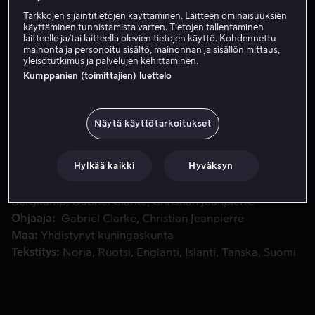
Tarkkojen sijaintitietojen käyttäminen. Laitteen ominaisuuksien
käyttäminen tunnistamista varten. Tietojen tallentaminen
Tilaa nyt
laitteelle ja/tai laitteella olevien tietojen käyttö. Kohdennettu
mainonta ja personoitu sisältö, mainonnan ja sisällön mittaus,
yleisötutkimus ja palvelujen kehittäminen.
Kumppanien (toimittajien) luettelo
Kaikkien aikojen suurimpiin jalkapallojohtajiin kuuluvan 
Kaikkien aikojen suurimpiin jalkapallojohtajiin kuuluvan
jalkapallojohtajan muotokuva, jossa hän pääsee itse
Näytä käyttötarkoitukset
ääneen. Dokumentti sisältää ennen näkemätöntä
arkistomateriaalia, joka paljastaa arvoituksellisen
hahmon elämää.
Hylkää kaikki
Hyväksyn
Pääosissa
Lee Dixon
David Dein
Dennis
Bergkamp
Gabriel Clarke
Christian Jeanpierre
Ohjaaja
Gabriel Clarke
Christian Jeanpierre
Maa
Yhdistynyt kuningaskunta
Tekstitys
Norja
Ruotsi
Englanti
Islanti
Tanska
Suomi