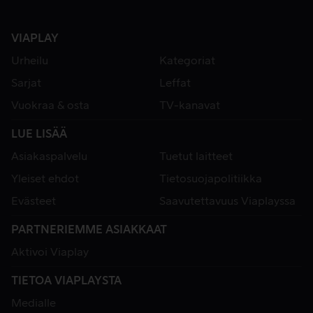
VIAPLAY
Urheilu
Kategoriat
Sarjat
Leffat
Vuokraa & osta
TV-kanavat
LUE LISÄÄ
Asiakaspalvelu
Tuetut laitteet
Yleiset ehdot
Tietosuojapolitiikka
Evästeet
Saavutettavuus Viaplayssa
PARTNERIEMME ASIAKKAAT
Aktivoi Viaplay
TIETOA VIAPLAYSTA
Medialle