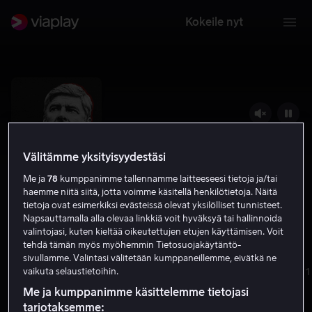
Kokeile nyt
Välitämme yksityisyydestäsi
Me ja
78
kumppanimme tallennamme laitteeseesi tietoja ja/tai
haemme niitä siitä, jotta voimme käsitellä henkilötietoja. Näitä
tietoja ovat esimerkiksi evästeissä olevat yksilölliset tunnisteet.
Napsauttamalla alla olevaa linkkiä voit hyväksyä tai hallinnoida
valintojasi, kuten kieltää oikeutettujen etujen käyttämisen. Voit
Arsene Wenger: Invincible
tehdä tämän myös myöhemmin Tietosuojakäytäntö-
sivullamme. Valintasi välitetään kumppaneillemme, eivätkä ne
7.6
Urheiludokumentit
Dokumenttielokuvat
2021
vaikuta selaustietoihin.
K-12
Me ja kumppanimme käsittelemme tietojasi
HD
tarjotaksemme: