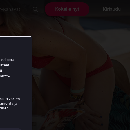
V-kanavat
Kokeile nyt
Kirjaudu
a voimme
isteet.
ää
täntö-
ista varten.
mainonta ja
minen.