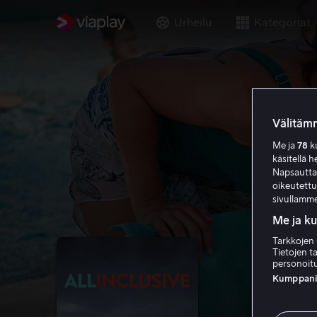
Urheilu
Kategoriat
Välitämm
Me ja
78
ku
käsitellä h
Napsauttama
oikeutett
sivullamme
Me ja k
Tarkkojen 
Tietojen ta
personoitu
Kumppanien