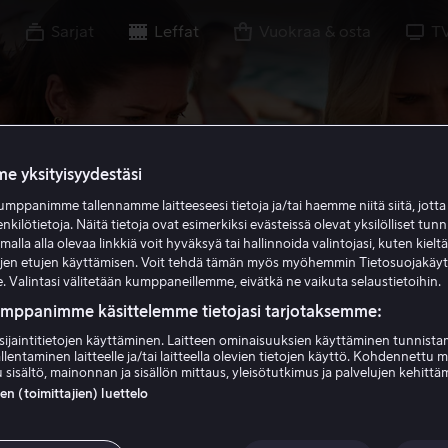
Sarjat
Leffat
Vuokraa & osta
T
e yksityisyydestäsi
mppanimme tallennamme laitteeseesi tietoja ja/tai haemme niitä siitä, jott
enkilötietoja. Näitä tietoja ovat esimerkiksi evästeissä olevat yksilölliset tunn
lla alla olevaa linkkiä voit hyväksyä tai hallinnoida valintojasi, kuten kielt
ujen etujen käyttämisen. Voit tehdä tämän myös myöhemmin Tietosuojakäy
. Valintasi välitetään kumppaneillemme, eivätkä ne vaikuta selaustietoihin.
umppanimme käsittelemme tietojasi tarjotaksemme:
sijaintitietojen käyttäminen. Laitteen ominaisuuksien käyttäminen tunnistam
llentaminen laitteelle ja/tai laitteella olevien tietojen käyttö. Kohdennettu 
 sisältö, mainonnan ja sisällön mittaus, yleisötutkimus ja palvelujen kehittä
 (toimittajien) luettelo