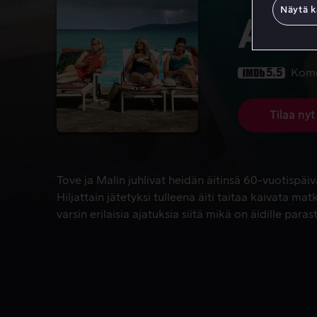
Näytä k
All 
5.5
Kom
Tilaa nyt
Tove ja Malin juhlivat heidän äitinsä 60-vuotispäivää
Tove ja Malin juhlivat heidän äitinsä 60-vuotispäiv
Hiljattain jätetyksi tulleena äiti taitaa kaivata mat
varsin erilaisia ajatuksia siitä mikä on äidille paras