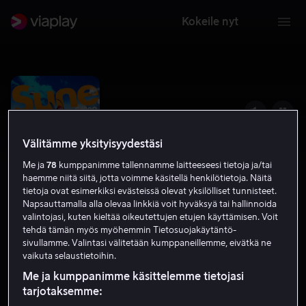
Kokeile nyt
Välitämme yksityisyydestäsi
Me ja
78
kumppanimme tallennamme laitteeseesi tietoja ja/tai
haemme niitä siitä, jotta voimme käsitellä henkilötietoja. Näitä
tietoja ovat esimerkiksi evästeissä olevat yksilölliset tunnisteet.
Napsauttamalla alla olevaa linkkiä voit hyväksyä tai hallinnoida
valintojasi, kuten kieltää oikeutettujen etujen käyttämisen. Voit
tehdä tämän myös myöhemmin Tietosuojakäytäntö-
Lasse hiihtolomalla
sivullamme. Valintasi välitetään kumppaneillemme, eivätkä ne
vaikuta selaustietoihin.
4.2
2014
1 h 28 min
S
Me ja kumppanimme käsittelemme tietojasi
HD
tarjotaksemme: