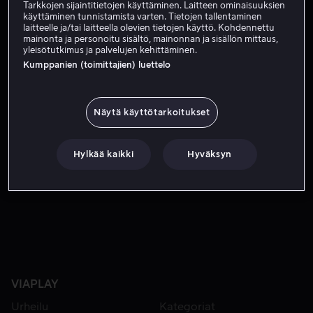
Tarkkojen sijaintitietojen käyttäminen. Laitteen ominaisuuksien
käyttäminen tunnistamista varten. Tietojen tallentaminen
Tilaa nyt
laitteelle ja/tai laitteella olevien tietojen käyttö. Kohdennettu
mainonta ja personoitu sisältö, mainonnan ja sisällön mittaus,
yleisötutkimus ja palvelujen kehittäminen.
Kumppanien (toimittajien) luettelo
Mitä Lasse tekee havaitessaan, että hänen rakas Sophiensa
Mitä Lasse tekee havaitessaan, että hänen rakas
Sophiensa matkustaa tunturiin makean urheilijakaverin
Santosin kanssa? Yksinkertaista! Hän suostuttelee koko
Näytä käyttötarkoitukset
Anderssonin perheen mukaan, vaikka heillä ei ole sen
enempää rahaa kuin hiihtotaitoakaan. Lasse onnistuu
Hylkää kaikki
Hyväksyn
nimittäin huijaamaan Rudolfin uskomaan, että matka on
Maa
Ruotsi
jo maksettu. Ja että maksaja on Sophien perhe.
Tekstitys
Islanti
Suomi
Tanska
Ruotsi
Norja
VIAPLAY
Urheilu
Kategoriat