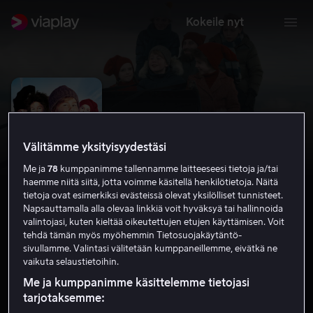
Kokeile nyt
Välitämme yksityisyydestäsi
Me ja
78
kumppanimme tallennamme laitteeseesi tietoja ja/tai
haemme niitä siitä, jotta voimme käsitellä henkilötietoja. Näitä
tietoja ovat esimerkiksi evästeissä olevat yksilölliset tunnisteet.
Napsauttamalla alla olevaa linkkiä voit hyväksyä tai hallinnoida
valintojasi, kuten kieltää oikeutettujen etujen käyttämisen. Voit
tehdä tämän myös myöhemmin Tietosuojakäytäntö-
Familien Jul i nissernes land
sivullamme. Valintasi välitetään kumppaneillemme, eivätkä ne
vaikuta selaustietoihin.
4.6
2016
1 h 24 min
K-7
Me ja kumppanimme käsittelemme tietojasi
HD
tarjotaksemme: