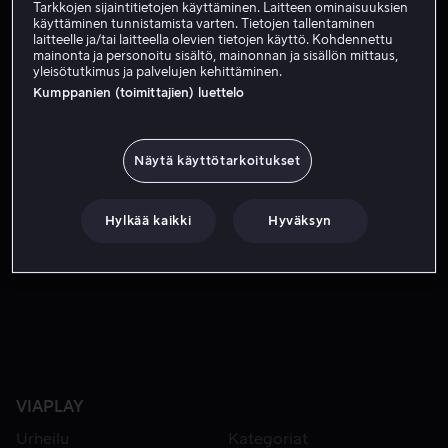
Tarkkojen sijaintitietojen käyttäminen. Laitteen ominaisuuksien
käyttäminen tunnistamista varten. Tietojen tallentaminen
Tilaa nyt
laitteelle ja/tai laitteella olevien tietojen käyttö. Kohdennettu
mainonta ja personoitu sisältö, mainonnan ja sisällön mittaus,
yleisötutkimus ja palvelujen kehittäminen.
Kumppanien (toimittajien) luettelo
Uudessa elokuvassa Pixy-tonttu ilmestyy Joulusen perheen 
Uudessa elokuvassa Pixy-tonttu ilmestyy Joulusen
perheen kotiin yllättäen jo jolukuun 1. pävänä. Hän tulee
hakemaan edellisenä vuonna sinne unohtamaansa
Näytä käyttötarkoitukset
tonttulakkia, jonka kätköissä on salaisuus, maaginen
tonttupallo.
Hylkää kaikki
Hyväksyn
Maa
Tanska
Tekstitys
Norja
Suomi
Tanska
Ruotsi
VIAPLAY
Urheilu
Kategoriat