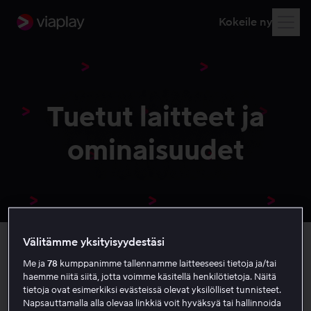
Kokeile nyt
Tuetut laitteet ja
ominaisuudet
Välitämme yksityisyydestäsi
Me ja
78
kumppanimme tallennamme laitteeseesi tietoja ja/tai
Full HD -käyttöliittymä
haemme niitä siitä, jotta voimme käsitellä henkilötietoja. Näitä
tietoja ovat esimerkiksi evästeissä olevat yksilölliset tunnisteet.
Nauti korkealaatuisesta ja terävästä kuvasta ja tekstistä,
Napsauttamalla alla olevaa linkkiä voit hyväksyä tai hallinnoida
kun käytät sovellusta televisiossasi.