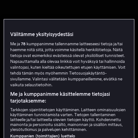
Välitämme yksityisyydestäsi
Me ja
78
kumppanimme tallennamme laitteeseesi tietoja ja/tai
haemme niitä siitä, jotta voimme käsitellä henkilötietoja. Näitä
tietoja ovat esimerkiksi evästeissä olevat yksilölliset tunnisteet.
Napsauttamalla alla olevaa linkkiä voit hyväksyä tai hallinnoida
valintojasi, kuten kieltää oikeutettujen etujen käyttämisen. Voit
tehdä tämän myös myöhemmin Tietosuojakäytäntö-
sivullamme. Valintasi välitetään kumppaneillemme, eivätkä ne
vaikuta selaustietoihin.
Me ja kumppanimme käsittelemme tietojasi
tarjotaksemme:
Tarkkojen sijaintitietojen käyttäminen. Laitteen ominaisuuksien
käyttäminen tunnistamista varten. Tietojen tallentaminen
laitteelle ja/tai laitteella olevien tietojen käyttö. Kohdennettu
mainonta ja personoitu sisältö, mainonnan ja sisällön mittaus,
yleisötutkimus ja palvelujen kehittäminen.
Kumppanien (toimittajien) luettelo